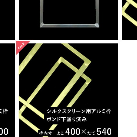
ド下塗
【在庫限り】スクリーン用アルミ枠（ボンド下塗
り済）40センチ×54センチ
¥3,600
10%OFF