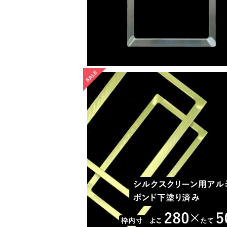
【在庫限り】スクリーン用アルミ枠（ボン
り済）28センチ×50センチ
¥3,420
10%OFF