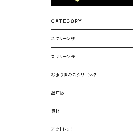
CATEGORY
スクリーン紗
ポリエステル（テトロン）
スクリーン枠
こねこ便
ナイロン
アルミ枠
紗張り済みスクリーン枠
紙管巻き
こねこ便
木枠
アルミ枠
塗布版
紙管巻き（反売り）
紙管巻き
木枠
アルミ枠
資材
紙管巻き 5ｍ
インク
アウトレット