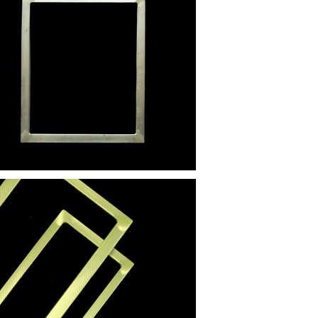
リーン枠（アルミ枠）40センチ×50センチ
¥5,100
庫限り】スクリーン用アルミ枠（ボンド下塗
り済）21センチ×45センチ
¥3,060
10%OFF