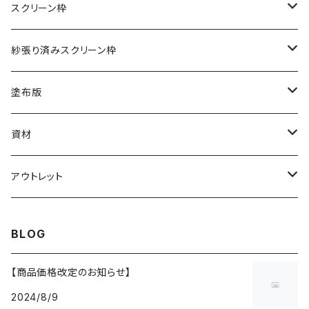
ポリエステル（テトロン）
スクリーン枠
こねこ便
ナイロン
アルミ枠
紗張り済みスクリーン枠
紙管巻き
こねこ便
木枠
アルミ枠
塗布版
紙管巻き（反売り）
紙管巻き
木枠
アルミ枠
資材
紙管巻き 5ｍ
インク
アウトレット
スキージ
スクリーン紗
BLOG
ポリエステル（テトロン）
【商品価格改定のお知らせ】
2024/8/9