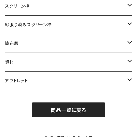
ポリエステル（テトロン）
スクリーン枠
こねこ便
ナイロン
アルミ枠
紗張り済みスクリーン枠
紙管巻き
こねこ便
木枠
アルミ枠
塗布版
紙管巻き（反売り）
紙管巻き
木枠
アルミ枠
資材
紙管巻き 5ｍ
インク
アウトレット
スキージ
スクリーン紗
商品一覧に戻る
ポリエステル（テトロン）