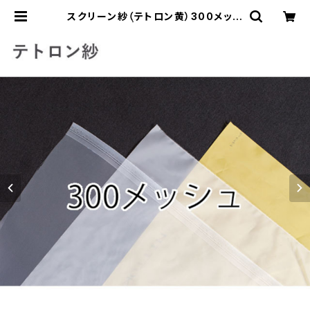
スクリーン紗（テトロン黄）300メッシ
ュ こねこ便 | 横山工藝オンラインス
トア