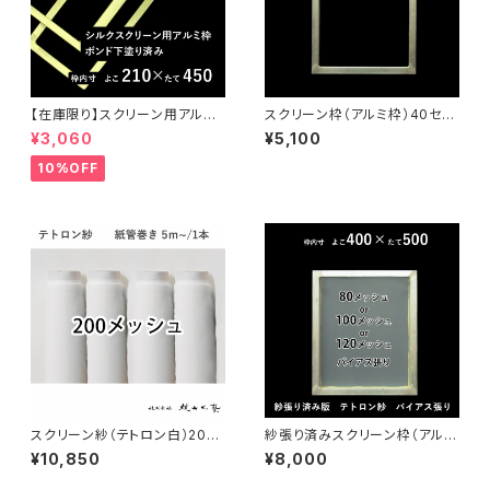
【在庫限り】スクリーン用アルミ
スクリーン枠（アルミ枠）40セン
枠（ボンド下塗り済）21センチ×4
チ×50センチ
¥3,060
¥5,100
5センチ
10%OFF
スクリーン紗（テトロン白）200
紗張り済みスクリーン枠（アルミ
メッシュ 5m紙管巻き
枠）40センチ×50センチ
¥10,850
¥8,000