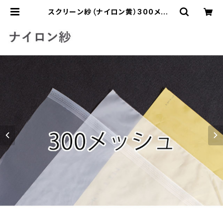
スクリーン紗（ナイロン黄）300メッシ
ュ こねこ便 | 横山工藝オンラインス
トア