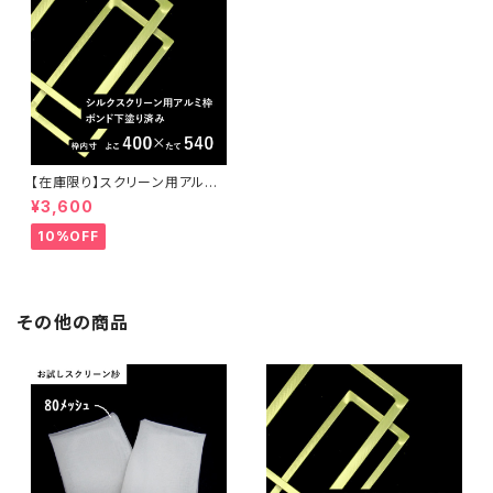
【在庫限り】スクリーン用アルミ
枠（ボンド下塗り済）40センチ×
¥3,600
54センチ
10%OFF
その他の商品