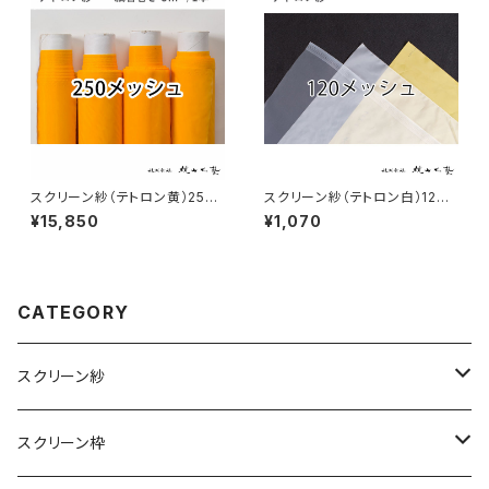
スクリーン紗（テトロン黄）250
スクリーン紗（テトロン白）120メ
メッシュ 5m紙管巻き
ッシュ こねこ便
¥15,850
¥1,070
CATEGORY
スクリーン紗
ポリエステル（テトロン）
スクリーン枠