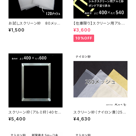
お試しスクリーン紗 80メッシ
【在庫限り】スクリーン用アルミ
ュと120メッシュ
枠（ボンド下塗り済）40センチ×
¥1,500
¥3,600
54センチ
10%OFF
スクリーン枠（アルミ枠）40セン
スクリーン紗（ナイロン黄）250
チ×60センチ
メッシュ こねこ便
¥5,400
¥4,630