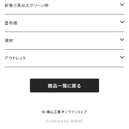
こねこ便
ナイロン
アルミ枠
紗張り済みスクリーン枠
紙管巻き
こねこ便
木枠
アルミ枠
塗布版
紙管巻き（反売り）
紙管巻き
木枠
アルミ枠
資材
紙管巻き 5ｍ
インク
アウトレット
スキージ
スクリーン紗
商品一覧に戻る
ポリエステル（テトロン）
© 横山工藝オンラインストア
Powered by