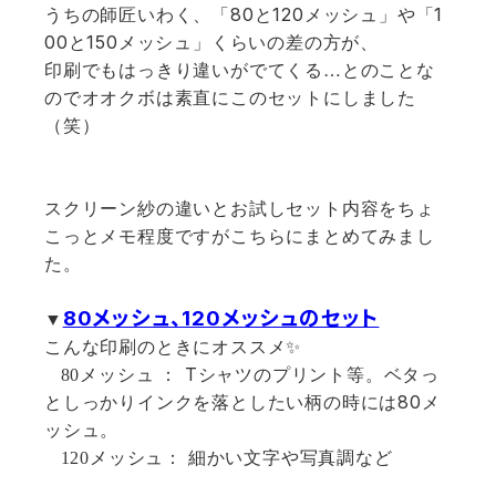
80
120
1
うちの師匠いわく、「
と
メッシュ」や「
00
150
と
メッシュ」くらいの差の方が、
印刷でもはっきり違いがでてくる…とのことな
のでオオクボは素直にこのセットにしました
（笑）
スクリーン紗の違いとお試しセット内容をちょ
こっとメモ程度ですがこちらにまとめてみまし
た。
80
メッシュ、120
メッシュのセット
▼
こんな印刷のときにオススメ
✨
T
80
メッシュ ：
シャツのプリント等。ベタっ
80
としっかりインクを落としたい柄の時には
メ
ッシュ。
120
メッシュ： 細かい文字や写真調など