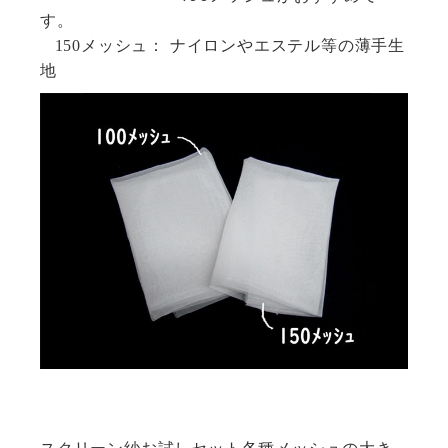
す。
150
メッシュ： ナイロンやエステル等の薄手生
地