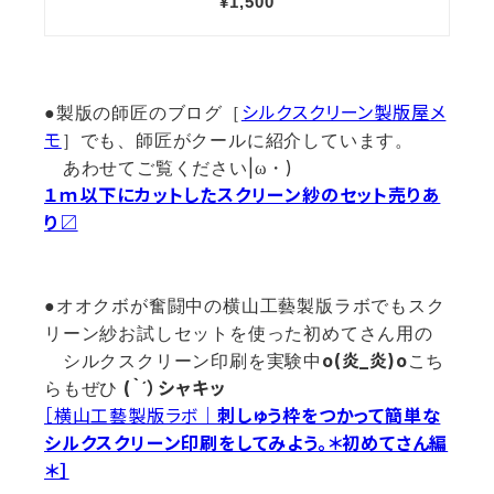
シルクスクリーン製版屋メ
●製版の師匠のブログ［
モ
］でも、師匠がクールに紹介しています。
|
)
あわせてご覧ください
ω・
１ｍ以下にカットしたスクリーン紗のセット売りあ
り〼
●オオクボが奮闘中の横山工藝製版ラボでもスク
リーン紗お試しセットを使った初めてさん用の
o(
炎
_
炎
)o
シルクスクリーン印刷を実験中
こち
(
｀´）シャキッ
らもぜひ
［横山工藝製版ラボ｜
刺しゅう枠をつかって簡単な
シルクスクリーン印刷をしてみよう。＊初めてさん編
＊］