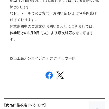
9
※
12
月
27
日以降のご注文に関しましては、
1
月
日からの出
荷となります
なお、メールでのご質問・お問い合わせは
時間受け
24
付けております。
休業期間中のご注文やお問い合わせにつきましては、
9
月
日（火）より順次対応
させて頂きま
休業明けの
1
す。
横山工藝オンラインストア スタッフ一同
【商品価格改定のお知らせ】